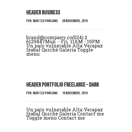
Header Business
Por:
Maritza Ponciano
28 noviembre, 2019
brand@company.co(024) 2
6129847Mon. - Fri. 11AM - 19PM
Un país vulnerable Alta Verapaz
Izabal Quiché Galería Toggle
menu
Header Portfolio Freelance – Dark
Por:
Maritza Ponciano
15 noviembre, 2019
Un país vulnerable Alta Verapaz
Izabal Quiché Galería Contact me
Toggle menu Contact me