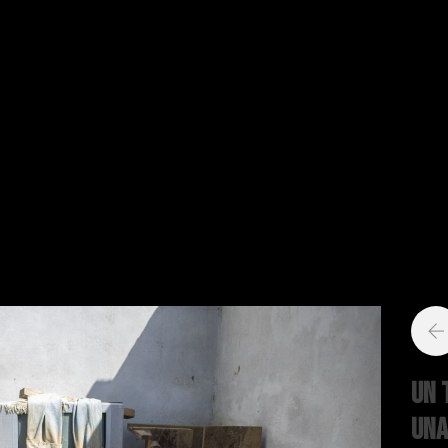
Un 
una