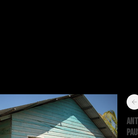
Ant
pau