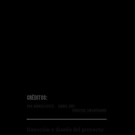
Créditos:
Por:
Agencia Ocote
6 mayo, 2021
CRÉDITOS
,
SIN CATEGORÍA
Dirección y diseño del proyecto: